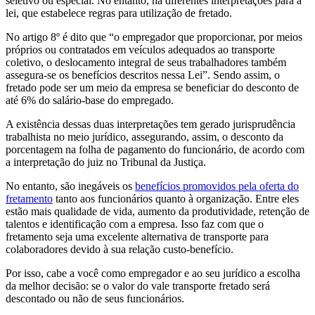
seletivo ou especial. No entanto, há diferentes interpretações para a
lei, que estabelece regras para utilização de fretado.
No artigo 8º é dito que “o empregador que proporcionar, por meios
próprios ou contratados em veículos adequados ao transporte
coletivo, o deslocamento integral de seus trabalhadores também
assegura-se os benefícios descritos nessa Lei”. Sendo assim, o
fretado pode ser um meio da empresa se beneficiar do desconto de
até 6% do salário-base do empregado.
A existência dessas duas interpretações tem gerado jurisprudência
trabalhista no meio jurídico, assegurando, assim, o desconto da
porcentagem na folha de pagamento do funcionário, de acordo com
a interpretação do juiz no Tribunal da Justiça.
No entanto, são inegáveis os
benefícios promovidos pela oferta do
fretamento
tanto aos funcionários quanto à organização. Entre eles
estão mais qualidade de vida, aumento da produtividade, retenção de
talentos e identificação com a empresa. Isso faz com que o
fretamento seja uma excelente alternativa de transporte para
colaboradores devido à sua relação custo-benefício.
Por isso, cabe a você como empregador e ao seu jurídico a escolha
da melhor decisão: se o valor do vale transporte fretado será
descontado ou não de seus funcionários.