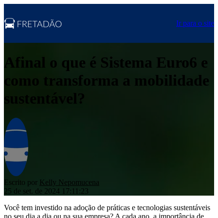
Ir para o site
Afinal o que é Sistema Euro6 e
como transforma a mobilidade
sustentável?
Escrito por
Kelly Nepomucena
25 de set. de 2024 17:11:23
Você tem investido na adoção de práticas e tecnologias sustentáveis
no seu dia a dia ou na sua empresa? A cada ano, a importância de