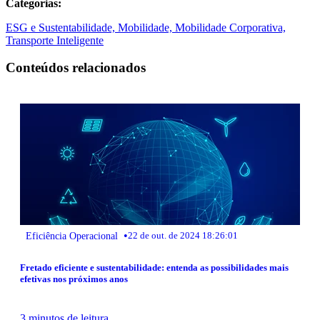
Categorias:
ESG e Sustentabilidade,
Mobilidade,
Mobilidade Corporativa,
Transporte Inteligente
Conteúdos relacionados
•
Eficiência Operacional
22 de out. de 2024 18:26:01
Fretado eficiente e sustentabilidade: entenda as possibilidades mais
efetivas nos próximos anos
3 minutos de leitura