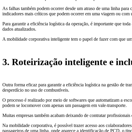
As falhas também podem ocorrer desde um atraso de uma linha para c
indicadores mais críticos que podem ocorrer em uma viagem ou com 
Para garantir a eficiência logística da operação, é importante que tod
dados atualizados.
A mobilidade corporativa inteligente tem o papel de fazer com que um
3. Roteirização inteligente e inc
Outra forma eficaz para garantir a eficiência logística na gestão de tr
desperdício no uso de combustíveis.
O processo é realizado por meio de softwares que automatizam a esc
podem se locomover com apenas um passagem em vale-transporte.
Muitas empresas também acabam deixando de contratar profissionais c
Na mobilidade corporativa, é possível trazer acesso aos colaboradore
passageiros de uma linha, onde aparece a identificação de PCD, o tip