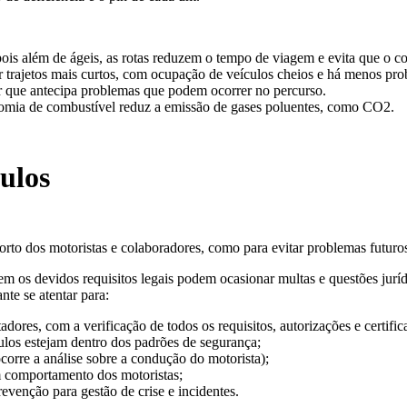
ois além de ágeis, as rotas reduzem o tempo de viagem e evita que o co
ar trajetos mais curtos, com ocupação de veículos cheios e há menos pro
tor que antecipa problemas que podem ocorrer no percurso.
nomia de combustível reduz a emissão de gases poluentes, como CO2.
ulos
forto dos motoristas e colaboradores, como para evitar problemas futur
em os devidos requisitos legais podem ocasionar multas e questões jurí
nte se atentar para:
ores, com a verificação de todos os requisitos, autorizações e certific
ículos estejam dentro dos padrões de segurança;
ocorre a análise sobre a condução do motorista);
m comportamento dos motoristas;
evenção para gestão de crise e incidentes.