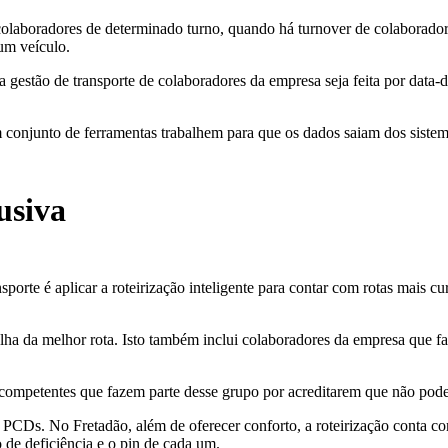
olaboradores de determinado turno, quando há turnover de colaborador
um veículo.
a a gestão de transporte de colaboradores da empresa seja feita por dat
 conjunto de ferramentas trabalhem para que os dados saiam dos sistem
lusiva
ansporte é aplicar a roteirização inteligente para contar com rotas mais
olha da melhor rota. Isto também inclui colaboradores da empresa que
ompetentes que fazem parte desse grupo por acreditarem que não podem 
s PCDs. No Fretadão, além de oferecer conforto, a roteirização conta 
o de deficiência e o pin de cada um.